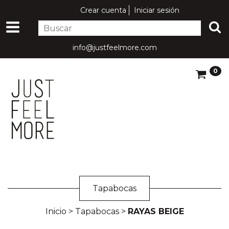
Crear cuenta
Iniciar sesión
info@justfeelmore.com
0
Tapabocas
Inicio
>
Tapabocas
>
RAYAS BEIGE